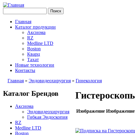
Перейти к основному содержанию
Аксиомаюг
Поиск
Форма поиска
Главная
Каталог продукции
Main menu
Аксиома
RZ
Medline LTD
Boston
Кварц
Тахат
Новые технологии
Контакты
Главная
»
Эндовидеохирургия
»
Гинекология
Вы здесь
Каталог Брендов
Гистероскопы
Аксиома
Изображение
Изображение
Эндовидеохирургия
Гибкая Эндоскопия
RZ
Medline LTD
Boston