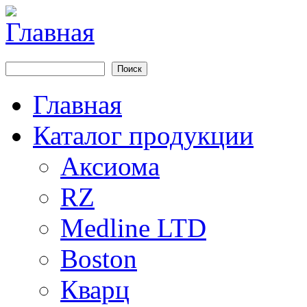
Перейти к основному содержанию
Аксиомаюг
Поиск
Форма поиска
Главная
Main menu
Каталог продукции
Аксиома
RZ
Medline LTD
Boston
Кварц