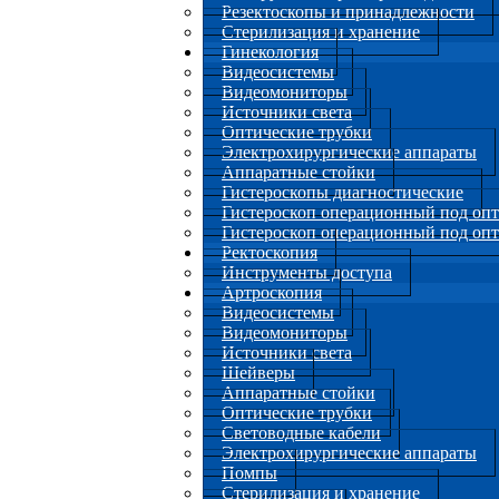
Резектоскопы и принадлежности
Стерилизация и хранение
Гинекология
Видеосистемы
Видеомониторы
Источники света
Оптические трубки
Электрохирургические аппараты
Аппаратные стойки
Гистероскопы диагностические
Гистероскоп операционный под опт
Гистероскоп операционный под оп
Ректоскопия
Инструменты доступа
Артроскопия
Видеосистемы
Видеомониторы
Источники света
Шейверы
Аппаратные стойки
Оптические трубки
Световодные кабели
Электрохирургические аппараты
Помпы
Стерилизация и хранение