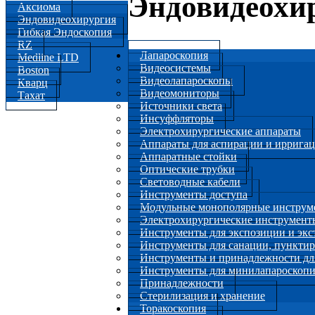
Эндовидеохи
Аксиома
Эндовидеохирургия
Гибкая Эндоскопия
RZ
Лапароскопия
Medline LTD
Видеосистемы
Boston
Видеолапароскопы
Кварц
Видеомониторы
Тахат
Источники света
Инсуффляторы
Электрохирургические аппараты
Аппараты для аспирации и иррига
Аппаратные стойки
Оптические трубки
Световодные кабели
Инструменты доступа
Модульные монополярные инструм
Электрохирургические инструмент
Инструменты для экспозиции и экс
Инструменты для санации, пунктир
Инструменты и принадлежности дл
Инструменты для минилапароскоп
Принадлежности
Стерилизация и хранение
Торакоскопия