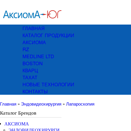
Пере
Аксиомаюг
осн
сод
ГЛАВНАЯ
Main menu
КАТАЛОГ ПРОДУКЦИИ
АКСИОМА
RZ
MEDLINE LTD
BOSTON
КВАРЦ
ТАХАТ
НОВЫЕ ТЕХНОЛОГИИ
КОНТАКТЫ
Главная
»
Эндовидеохирургия
»
Лапароскопия
Вы здесь
Каталог Брендов
АКСИОМА
ЭНДОВИДЕОХИРУРГИ